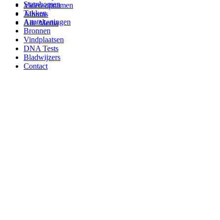
Stambomen
Video-opnamen
Takken
Albums
Aantekeningen
Alle Media
Bronnen
Vindplaatsen
DNA Tests
Bladwijzers
Contact