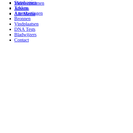
Stambomen
Video-opnamen
Takken
Albums
Aantekeningen
Alle Media
Bronnen
Vindplaatsen
DNA Tests
Bladwijzers
Contact